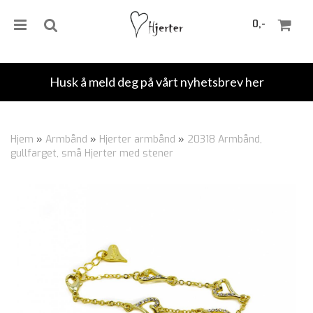
0,-
Husk å meld deg på vårt nyhetsbrev her
Nullstill
Hjem
»
Armbånd
»
Hjerter armbånd
»
20318 Armbånd,
gullfarget, små Hjerter med stener
Trykk ENTER for å søke