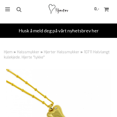
0,-
Husk å meld deg på vårt nyhetsbrev her
Nullstill
Hjem
»
Halssmykker
»
Hjerter Halssmykker
»
10711 Halvlangt
kulekjede, Hjerte "lykke"
Trykk ENTER for å søke