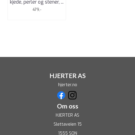
kjede, perler og stener, ...
479,-
HJERTER AS
hjerter.no
Om oss
HJERTER AS
Slettaveien 15
1555 SON