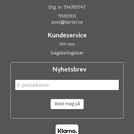
Org. nr. 914395747
95101931
post@hjerter.no
Kundeservice
Om oss
Salgsbetingelser
Nyhetsbrev
Meld meg på