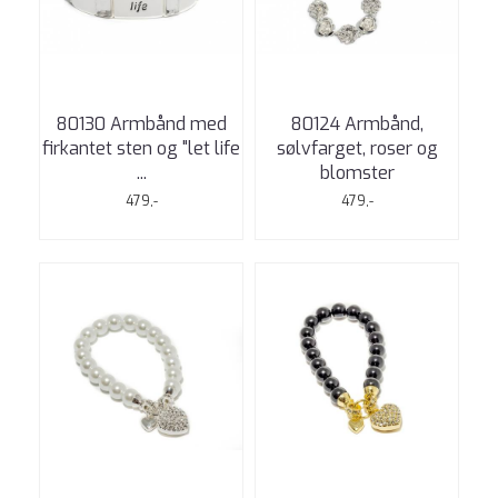
80130 Armbånd med
80124 Armbånd,
firkantet sten og "let life
sølvfarget, roser og
...
blomster
479,-
479,-