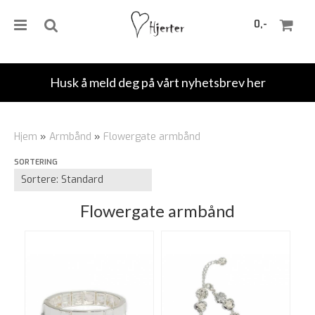
0,-
Husk å meld deg på vårt nyhetsbrev her
Nullstill
Hjem
»
Armbånd
»
Flowergate armbånd
Trykk ENTER for å søke
SORTERING
Flowergate armbånd