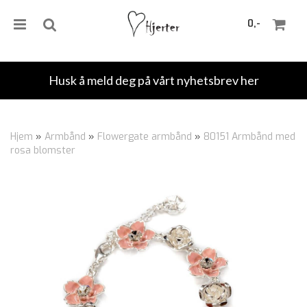
0,-
Husk å meld deg på vårt nyhetsbrev her
Nullstill
Hjem
»
Armbånd
»
Flowergate armbånd
»
80151 Armbånd med
rosa blomster
Trykk ENTER for å søke