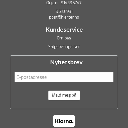
Org. nr. 914395747
95101931
post@hjerter.no
Kundeservice
Om oss
Salgsbetingelser
Nyhetsbrev
Meld meg på