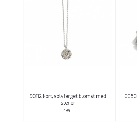
90112 kort, sølvfarget blomst med
60501
stener
499,-