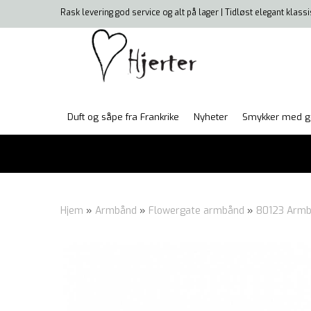
Rask levering god service og alt på lager | Tidløst elegant klass
Duft og såpe fra Frankrike
Nyheter
Smykker med g
Hjem
»
Armbånd
»
Flowergate armbånd
»
80123 Armb