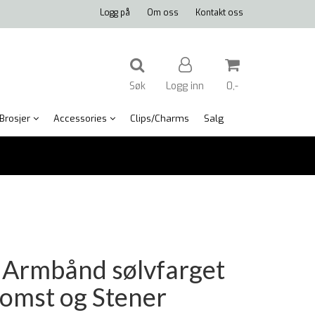
Logg på
Om oss
Kontakt oss
Søk
Logg inn
0,-
Brosjer
Accessories
Clips/Charms
Salg
Nullstill
Trykk ENTER for å søke
Armbånd sølvfarget
omst og Stener