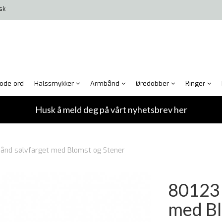
isk
ode ord
Halssmykker
Armbånd
Øredobber
Ringer
Husk å meld deg på vårt nyhetsbrev her
ånd sølvfarget med Blomst og Stener
80123 
med Bl