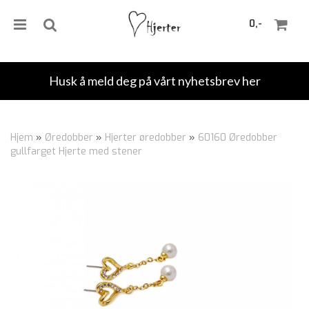
0,-
Husk å meld deg på vårt nyhetsbrev her
Nullstill
Hjem
»
Øredobber
»
Hjerter øredobber
»
60160 Øredobber
gullfarget Hjerte med stener
Trykk ENTER for å søke