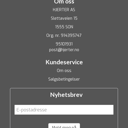
Om oss
HJERTER AS
Slettaveien 15
1555 SON
Org. nr. 914395747
95101931
post@hjerter.no
Kundeservice
Om oss
Salgsbetingelser
Nyhetsbrev
Meld meg på