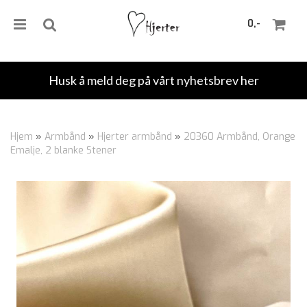
0,-
Husk å meld deg på vårt nyhetsbrev her
Nullstill
Hjem
»
Armbånd
»
Hjerter armbånd
»
20360 Armbånd, Orange
Emalje, 2 blanke Stener
Trykk ENTER for å søke