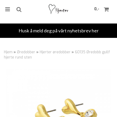
0,-
Husk å meld deg på vårt nyhetsbrev her
Nullstill
Hjem
»
Øredobber
»
Hjerter øredobber
»
60135 Øredobb gullf
hjerte rund sten
Trykk ENTER for å søke