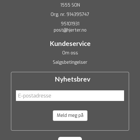
1555 SON
Org. nr. 914395747
95101931
post@hjerter.no
Kundeservice
Om oss
Salgsbetingelser
Nyhetsbrev
Meld meg på