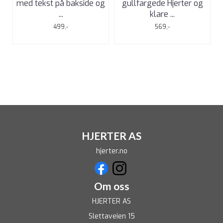
med tekst på bakside og
gullfargede Hjerter og
...
klare ...
499,-
569,-
HJERTER AS
hjerter.no
Om oss
HJERTER AS
Slettaveien 15