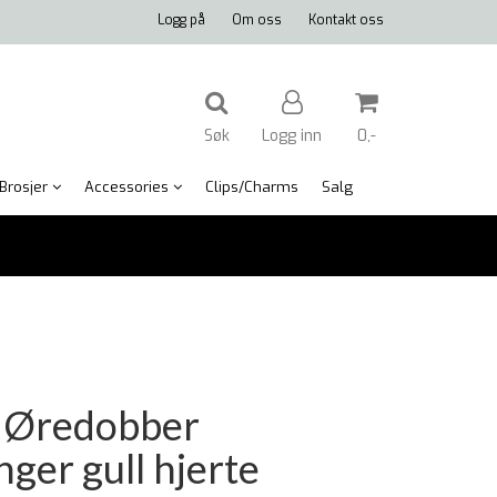
Logg på
Om oss
Kontakt oss
Søk
Logg inn
0,-
Brosjer
Accessories
Clips/Charms
Salg
Nullstill
Trykk ENTER for å søke
 Øredobber
inger gull hjerte