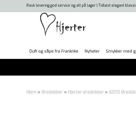
Rask levering god service og alt på lager | Tidløst elegant klass
Duft og såpe fra Frankrike
Nyheter
Smykker med g
Hjem
»
Øredobber
»
Hjerter øredobber
»
60113 Øredobb