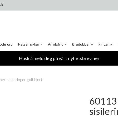
isk
ode ord
Halssmykker
Armbånd
Øredobber
Ringer
Husk å meld deg på vårt nyhetsbrev her
er sisileringer gull hjerte
60113
sisiler