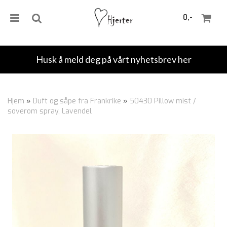
0,-
Husk å meld deg på vårt nyhetsbrev her
Nullstill
Hjem
»
Duft og såpe fra Frankrike
»
50430 Pillow mist /
soverom spray, Lavendel
Trykk ENTER for å søke