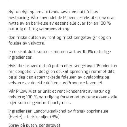
Nyt en dyp og omsluttende søvn, en natt full av
avslapning. Våre lavendel de Provence-tekstil spray drar
nytte av en berikelse av essensielle oljer for en 100 %
naturlig duft og sammensetning.
den friske duften av rent og friskt sengetøy gir deg en
følelse av velvære.
en delikat duft som er sammensatt av 100% naturlige
ingredienser.
Hvis du sprayer det på puten eller sengetøyet 15 minutter
før sengetid, vil det gi en delikat spredning i rommet ditt,
og gi deg den ettertraktede følelsen av avslapning og
velvære av de ekte duftene av Provence lavendel.
Vår Pillow Mist er unik: et rent konsentrat av natur og
velvære; 100 % naturlig og forsterket av rene essensielle
oljer som er generøst parfymert.
Ingredienser: Landbruksalkohol av fransk opprinnelse
(Hvete), eteriske oljer (8%)
Spray på puten, sengetøyet.