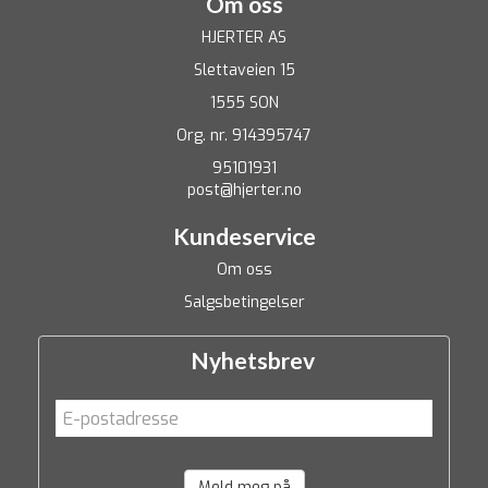
Om oss
HJERTER AS
Slettaveien 15
1555 SON
Org. nr. 914395747
95101931
post@hjerter.no
Kundeservice
Om oss
Salgsbetingelser
Nyhetsbrev
Meld meg på