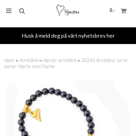
0,-
Husk å meld deg på vårt nyhetsbrev her
Nullstill
Hjem
»
Armbånd
»
Hjerter armbånd
»
20292 Armbånd, sorte
perler, Hjerte med Styrke
Trykk ENTER for å søke