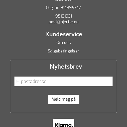
Org. nr. 914395747
95101931
post@hjerter.no
Kundeservice
Om oss
Salgsbetingelser
Nyhetsbrev
Meld meg på