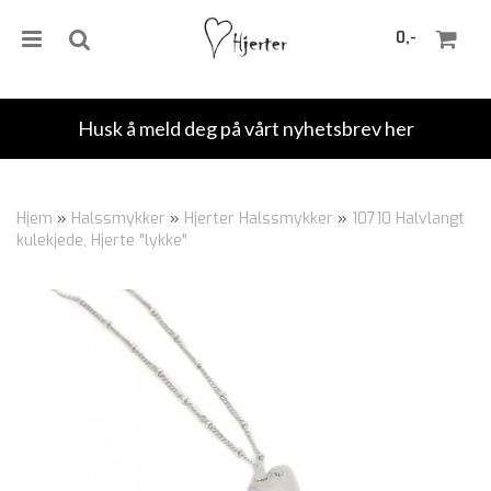
0,-
Husk å meld deg på vårt nyhetsbrev her
Nullstill
Hjem
»
Halssmykker
»
Hjerter Halssmykker
»
10710 Halvlangt
kulekjede, Hjerte "lykke"
Trykk ENTER for å søke