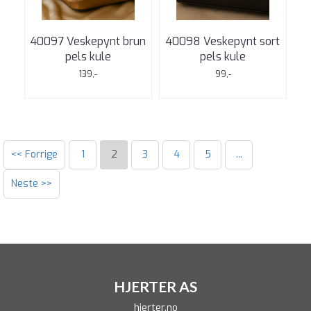
40097 Veskepynt brun
40098 Veskepynt sort
pels kule
pels kule
139,-
99,-
<< Forrige
1
2
3
4
5
...
Neste >>
HJERTER AS
hjerter.no