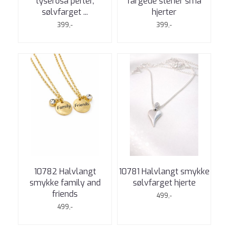
lyserosa perler,
fargede stener små
sølvfarget ...
hjerter
399,-
399,-
10782 Halvlangt
10781 Halvlangt smykke
smykke family and
sølvfarget hjerte
friends
499,-
499,-