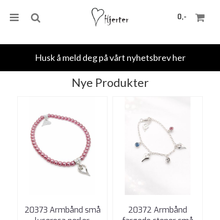
0,-
Husk å meld deg på vårt nyhetsbrev her
Nye Produkter
Nullstill
Trykk ENTER for å søke
20373 Armbånd små
20372 Armbånd