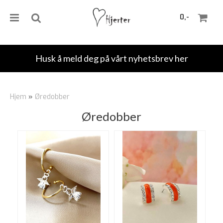
0,-
Husk å meld deg på vårt nyhetsbrev her
Nullstill
Hjem
»
Øredobber
Trykk ENTER for å søke
Øredobber