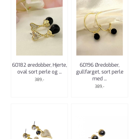
60182 øredobber, Hjerte,
60196 Øredobber,
oval sort perle og ...
gullfarget, sort perle
med ...
389,-
389,-