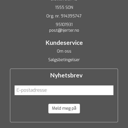
1555 SON
Org. nr. 914395747
95101931
post@hjerter.no
Kundeservice
Om oss
Salgsbetingelser
Nyhetsbrev
Meld meg på