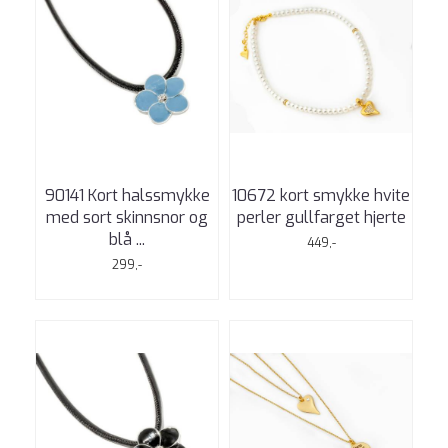
90141 Kort halssmykke
10672 kort smykke hvite
med sort skinnsnor og
perler gullfarget hjerte
blå ...
449,-
299,-