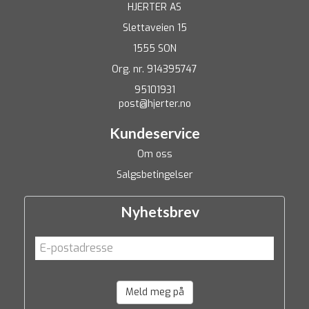
HJERTER AS
Slettaveien 15
1555 SON
Org. nr. 914395747
95101931
post@hjerter.no
Kundeservice
Om oss
Salgsbetingelser
Nyhetsbrev
Meld meg på