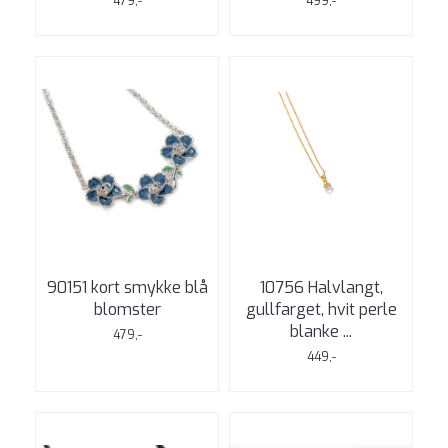
479,-
499,-
90151 kort smykke blå
10756 Halvlangt,
blomster
gullfarget, hvit perle
blanke ...
479,-
449,-