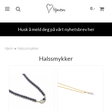
0,-
Husk å meld deg på vårt nyhetsbrev her
Nullstill
Hjem
»
Halssmykker
Trykk ENTER for å søke
Halssmykker