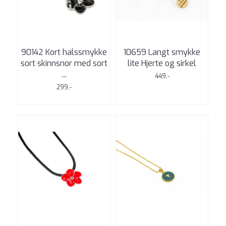
90142 Kort halssmykke
10659 Langt smykke
sort skinnsnor med sort
lite Hjerte og sirkel
...
449,-
299,-