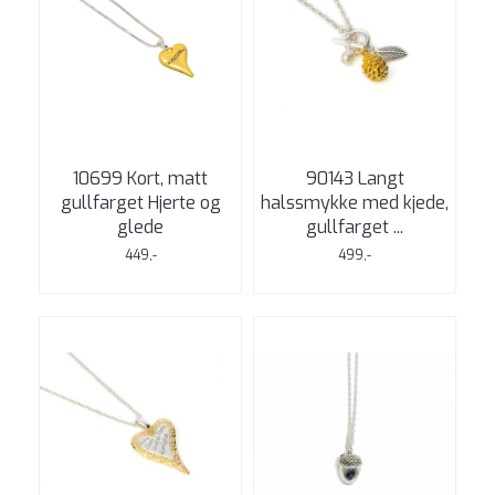
10699 Kort, matt
90143 Langt
gullfarget Hjerte og
halssmykke med kjede,
glede
gullfarget ...
449,-
499,-